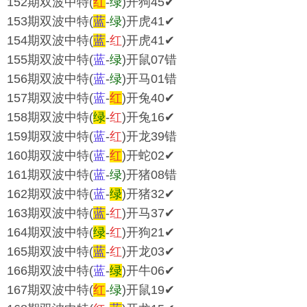
152期双波中特(
红
-
绿
)开狗45✔
153期双波中特(
蓝
-
绿
)开虎41✔
154期双波中特(
蓝
-
红
)开虎41✔
155期双波中特(
蓝
-
绿
)开鼠07错
156期双波中特(
蓝
-
绿
)开马01错
157期双波中特(
蓝
-
红
)开兔40✔
158期双波中特(
绿
-
红
)开兔16✔
159期双波中特(
蓝
-
红
)开龙39错
160期双波中特(
蓝
-
红
)开蛇02✔
161期双波中特(
蓝
-
绿
)开猪08错
162期双波中特(
蓝
-
绿
)开猪32✔
163期双波中特(
蓝
-
红
)开马37✔
164期双波中特(
绿
-
红
)开狗21✔
165期双波中特(
蓝
-
红
)开龙03✔
166期双波中特(
蓝
-
绿
)开牛06✔
167期双波中特(
红
-
绿
)开鼠19✔