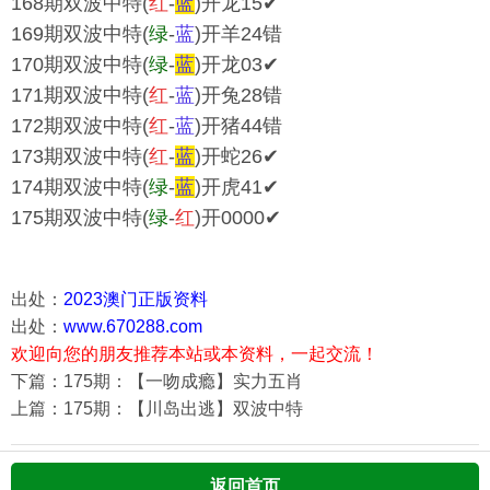
168期双波中特(
红
-
蓝
)开龙15✔
169期双波中特(
绿
-
蓝
)开羊24错
170期双波中特(
绿
-
蓝
)开龙03✔
171期双波中特(
红
-
蓝
)开兔28错
172期双波中特(
红
-
蓝
)开猪44错
173期双波中特(
红
-
蓝
)开蛇26✔
174期双波中特(
绿
-
蓝
)开虎41✔
175期双波中特(
绿
-
红
)开0000✔
出处：
2023澳门正版资料
出处：
www.670288.com
欢迎向您的朋友推荐本站或本资料，一起交流！
下篇：175期：【一吻成瘾】实力五肖
上篇：175期：【川岛出逃】双波中特
返回首页