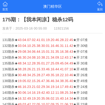
澳门精华区
首页
返回
175期：【我本闲凉】稳杀12码
发表于：2025-03-16 00:55:00
11921156
131期杀★
43.04.07.02.41.01.19.20.46.28.22.45
★开:07准
132期杀★
33.04.10.25.38.30.01.16.46.31.11.42
★开:30错
133期杀★
29.08.34.06.44.15.01.31.35.16.38.43
★开:07准
134期杀★
36.30.24.08.10.38.21.34.09.12.43.17
★开:37准
135期杀★
48.34.12.28.35.01.27.25.09.45.04.49
★开:30准
136期杀★
38.28.26.21.15.33.46.16.44.41.07.10
★开:48准
137期杀★
30.48.34.25.28.27.49.35.18.22.10.46
★开:26准
138期杀★
19.05.02.15.26.47.36.46.34.38.35.40
★开:49准
139期杀★
46.16.23.21.02.29.34.19.14.17.49.41
★开:24准
140期杀★
30.06.14.16.19.42.40.12.11.08.25.34
★开:16错
141期杀★
16.32.49.19.20.35.06.02.15.40.14.34
★开:33准
142期杀★
49.03.42.22.05.10.07.09.25.21.06.33
★开:23准