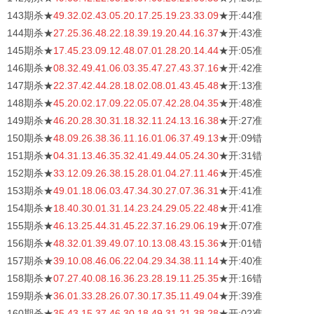
143期杀★
49.32.02.43.05.20.17.25.19.23.33.09
★开:44准
144期杀★
27.25.36.48.22.18.39.19.20.44.16.37
★开:43准
145期杀★
17.45.23.09.12.48.07.01.28.20.14.44
★开:05准
146期杀★
08.32.49.41.06.03.35.47.27.43.37.16
★开:42准
147期杀★
22.37.42.44.28.18.02.08.01.43.45.48
★开:13准
148期杀★
45.20.02.17.09.22.05.07.42.28.04.35
★开:48准
149期杀★
46.20.28.30.31.18.32.11.24.13.16.38
★开:27准
150期杀★
48.09.26.38.36.11.16.01.06.37.49.13
★开:09错
151期杀★
04.31.13.46.35.32.41.49.44.05.24.30
★开:31错
152期杀★
33.12.09.26.38.15.28.01.04.27.11.46
★开:45准
153期杀★
49.01.18.06.03.47.34.30.27.07.36.31
★开:41准
154期杀★
18.40.30.01.31.14.23.24.29.05.22.48
★开:41准
155期杀★
46.13.25.44.31.45.22.37.16.29.06.19
★开:07准
156期杀★
48.32.01.39.49.07.10.13.08.43.15.36
★开:01错
157期杀★
39.10.08.46.06.22.04.29.34.38.11.14
★开:40准
158期杀★
07.27.40.08.16.36.23.28.19.11.25.35
★开:16错
159期杀★
36.01.33.28.26.07.30.17.35.11.49.04
★开:39准
160期杀★
35.43.15.37.46.30.18.49.31.21.38.28
★开:02准