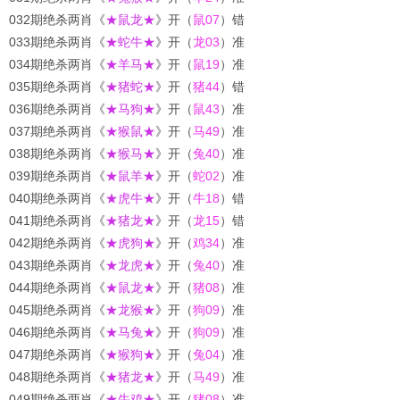
032期绝杀两肖《
★鼠龙★
》开（
鼠07
）错
033期绝杀两肖《
★蛇牛★
》开（
龙03
）准
034期绝杀两肖《
★羊马★
》开（
鼠19
）准
035期绝杀两肖《
★猪蛇★
》开（
猪44
）错
036期绝杀两肖《
★马狗★
》开（
鼠43
）准
037期绝杀两肖《
★猴鼠★
》开（
马49
）准
038期绝杀两肖《
★猴马★
》开（
兔40
）准
039期绝杀两肖《
★鼠羊★
》开（
蛇02
）准
040期绝杀两肖《
★虎牛★
》开（
牛18
）错
041期绝杀两肖《
★猪龙★
》开（
龙15
）错
042期绝杀两肖《
★虎狗★
》开（
鸡34
）准
043期绝杀两肖《
★龙虎★
》开（
兔40
）准
044期绝杀两肖《
★鼠龙★
》开（
猪08
）准
045期绝杀两肖《
★龙猴★
》开（
狗09
）准
046期绝杀两肖《
★马兔★
》开（
狗09
）准
047期绝杀两肖《
★猴狗★
》开（
兔04
）准
048期绝杀两肖《
★猪龙★
》开（
马49
）准
049期绝杀两肖《
★牛鸡★
》开（
猪08
）准