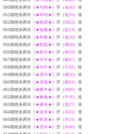
050期绝杀两肖《
★马狗★
》开（
兔40
）准
051期绝杀两肖《
★羊鸡★
》开（
兔28
）准
052期绝杀两肖《
★狗虎★
》开（
鸡22
）准
053期绝杀两肖《
★兔猴★
》开（
鼠19
）准
054期绝杀两肖《
★狗猪★
》开（
兔16
）准
055期绝杀两肖《
★蛇鼠★
》开（
猪08
）准
056期绝杀两肖《
★狗马★
》开（
狗33
）准
057期绝杀两肖《
★羊牛★
》开（
猴47
）准
058期绝杀两肖《
★马牛★
》开（
牛42
）错
059期绝杀两肖《
★虎马★
》开（
猪20
）准
060期绝杀两肖《
★龙兔★
》开（
猪44
）准
061期绝杀两肖《
★猴羊★
》开（
鸡46
）准
062期绝杀两肖《
★猴兔★
》开（
牛30
）准
063期绝杀两肖《
★猪马★
》开（
龙27
）准
064期绝杀两肖《
★龙羊★
》开（
马01
）准
065期绝杀两肖《
★蛇龙★
》开（
羊24
）准
066期绝杀两肖《
★虎马★
》开（
鸡46
）准