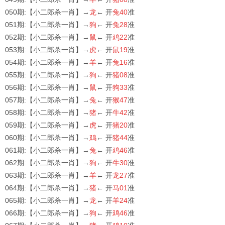
050期:【小二郎杀一肖】→
龙
← 开
兔40
准
051期:【小二郎杀一肖】→
狗
← 开
兔28
准
052期:【小二郎杀一肖】→
鼠
← 开
鸡22
准
053期:【小二郎杀一肖】→
虎
← 开
鼠19
准
054期:【小二郎杀一肖】→
羊
← 开
兔16
准
055期:【小二郎杀一肖】→
狗
← 开
猪08
准
056期:【小二郎杀一肖】→
鼠
← 开
狗33
准
057期:【小二郎杀一肖】→
兔
← 开
猴47
准
058期:【小二郎杀一肖】→
猪
← 开
牛42
准
059期:【小二郎杀一肖】→
虎
← 开
猪20
准
060期:【小二郎杀一肖】→
鸡
← 开
猪44
准
061期:【小二郎杀一肖】→
兔
← 开
鸡46
准
062期:【小二郎杀一肖】→
狗
← 开
牛30
准
063期:【小二郎杀一肖】→
羊
← 开
龙27
准
064期:【小二郎杀一肖】→
猪
← 开
马01
准
065期:【小二郎杀一肖】→
龙
← 开
羊24
准
066期:【小二郎杀一肖】→
狗
← 开
鸡46
准