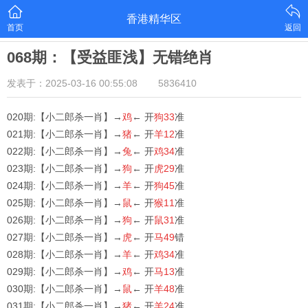
香港精华区
首页
返回
068期：【受益匪浅】无错绝肖
发表于：2025-03-16 00:55:08
5836410
020期:【小二郎杀一肖】→
鸡
← 开
狗33
准
021期:【小二郎杀一肖】→
猪
← 开
羊12
准
022期:【小二郎杀一肖】→
兔
← 开
鸡34
准
023期:【小二郎杀一肖】→
狗
← 开
虎29
准
024期:【小二郎杀一肖】→
羊
← 开
狗45
准
025期:【小二郎杀一肖】→
鼠
← 开
猴11
准
026期:【小二郎杀一肖】→
狗
← 开
鼠31
准
027期:【小二郎杀一肖】→
虎
← 开
马49
错
028期:【小二郎杀一肖】→
羊
← 开
鸡34
准
029期:【小二郎杀一肖】→
鸡
← 开
马13
准
030期:【小二郎杀一肖】→
鼠
← 开
羊48
准
031期:【小二郎杀一肖】→
猪
← 开
羊24
准