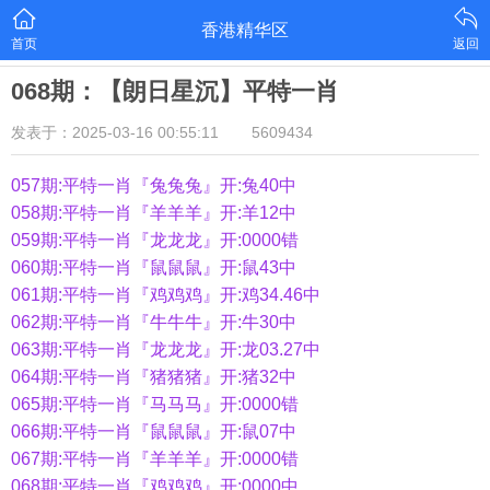
香港精华区
首页
返回
068期：【朗日星沉】平特一肖
发表于：2025-03-16 00:55:11
5609434
057期:平特一肖『兔兔兔』开:兔40中
058期:平特一肖『羊羊羊』开:羊12中
059期:平特一肖『龙龙龙』开:0000错
060期:平特一肖『鼠鼠鼠』开:鼠43中
061期:平特一肖『鸡鸡鸡』开:鸡34.46中
062期:平特一肖『牛牛牛』开:牛30中
063期:平特一肖『龙龙龙』开:龙03.27中
064期:平特一肖『猪猪猪』开:猪32中
065期:平特一肖『马马马』开:0000错
066期:平特一肖『鼠鼠鼠』开:鼠07中
067期:平特一肖『羊羊羊』开:0000错
068期:平特一肖『鸡鸡鸡』开:0000中