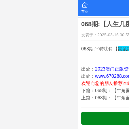
首页
068期:【人生
发表于：2025-03-16 00:55
068期:平特①肖【
鼠鼠
出处：
2023澳门正版
出处：
www.670288.co
欢迎向您的朋友推荐本
下篇：068期：【牛角
上篇：068期：【牛角