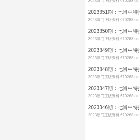
2023澳门正版资料 670288.co
2023351期：七肖中特
2023澳门正版资料 670288.co
2023350期：七肖中特
2023澳门正版资料 670288.co
2023349期：七肖中特
2023澳门正版资料 670288.co
2023348期：七肖中特
2023澳门正版资料 670288.co
2023347期：七肖中特
2023澳门正版资料 670288.co
2023346期：七肖中特
2023澳门正版资料 670288.co