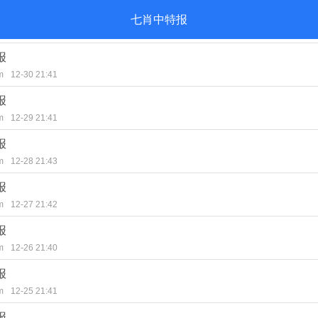
七肖中特报
报
m
12-30 21:41
报
m
12-29 21:41
报
m
12-28 21:43
报
m
12-27 21:42
报
m
12-26 21:40
报
m
12-25 21:41
报