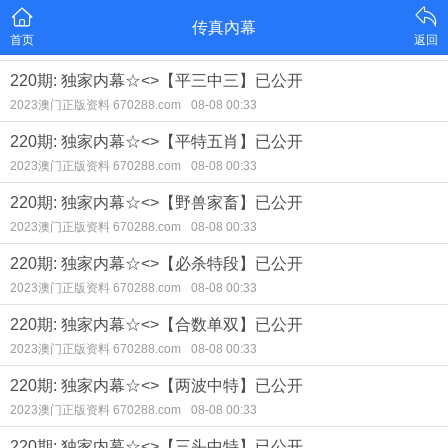
传真內幕
首页
返回
220期: 独家内幕☆<>【平三中三】已公开
2023澳门正版资料 670288.com
08-08 00:33
220期: 独家内幕☆<>【平特五肖】已公开
2023澳门正版资料 670288.com
08-08 00:33
220期: 独家内幕☆<>【野兽家畜】已公开
2023澳门正版资料 670288.com
08-08 00:33
220期: 独家内幕☆<>【必杀特段】已公开
2023澳门正版资料 670288.com
08-08 00:33
220期: 独家内幕☆<>【合数单双】已公开
2023澳门正版资料 670288.com
08-08 00:33
220期: 独家内幕☆<>【两波中特】已公开
2023澳门正版资料 670288.com
08-08 00:33
220期: 独家内幕☆<>【三头中特】已公开