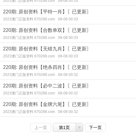
2023澳门正版资料 670288.com
08-08 00:33
220期: 原创资料【平特一肖】〖已更新〗
2023澳门正版资料 670288.com
08-08 00:33
220期: 原创资料【合数单双】〖已更新〗
2023澳门正版资料 670288.com
08-08 00:33
220期: 原创资料【无错九肖】〖已更新〗
2023澳门正版资料 670288.com
08-08 00:33
220期: 原创资料【绝杀四肖】〖已更新〗
2023澳门正版资料 670288.com
08-08 00:32
220期: 原创资料【必中二波】〖已更新〗
2023澳门正版资料 670288.com
08-08 00:32
220期: 原创资料【金牌六尾】〖已更新〗
2023澳门正版资料 670288.com
08-08 00:32
上一页
第1页
下一页