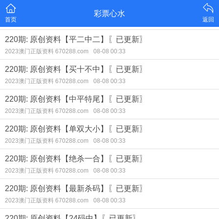
彩票心水
首页
返回
220期: 原创资料【平二中二】〖已更新〗
2023澳门正版资料 670288.com
08-08 00:33
220期: 原创资料【买十不中】〖已更新〗
2023澳门正版资料 670288.com
08-08 00:33
220期: 原创资料【中平特尾】〖已更新〗
2023澳门正版资料 670288.com
08-08 00:33
220期: 原创资料【单双大小】〖已更新〗
2023澳门正版资料 670288.com
08-08 00:33
220期: 原创资料【绝杀一合】〖已更新〗
2023澳门正版资料 670288.com
08-08 00:33
220期: 原创资料【最新杀码】〖已更新〗
2023澳门正版资料 670288.com
08-08 00:33
220期: 原创资料【24码中】〖已更新〗