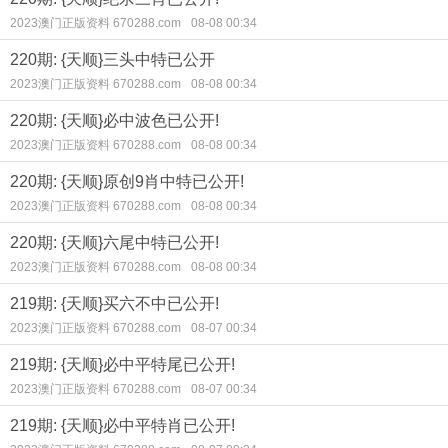
2023澳门正版资料 670288.com
08-08 00:34
220期: {天顺}三头中特已公开
2023澳门正版资料 670288.com
08-08 00:34
220期: {天顺}必中波色已公开!
2023澳门正版资料 670288.com
08-08 00:34
220期: {天顺}原创9肖中特已公开!
2023澳门正版资料 670288.com
08-08 00:34
220期: {天顺}六尾中特已公开!
2023澳门正版资料 670288.com
08-08 00:34
219期: {天顺}买六不中已公开!
2023澳门正版资料 670288.com
08-07 00:34
219期: {天顺}必中平特尾已公开!
2023澳门正版资料 670288.com
08-07 00:34
219期: {天顺}必中平特肖已公开!