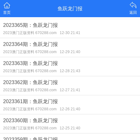
鱼跃龙门报
首页
返回
2023365期：鱼跃龙门报
2023澳门正版资料 670288.com
12-30 21:41
2023364期：鱼跃龙门报
2023澳门正版资料 670288.com
12-29 21:40
2023363期：鱼跃龙门报
2023澳门正版资料 670288.com
12-28 21:43
2023362期：鱼跃龙门报
2023澳门正版资料 670288.com
12-27 21:41
2023361期：鱼跃龙门报
2023澳门正版资料 670288.com
12-26 21:40
2023360期：鱼跃龙门报
2023澳门正版资料 670288.com
12-25 21:40
2023359期：鱼跃龙门报